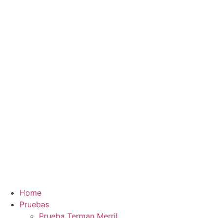
Ir
al
contenido
Home
Pruebas
Prueba Terman Merril