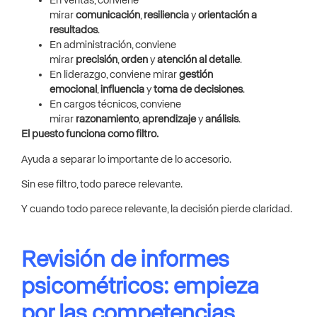
En ventas, conviene
mirar
comunicación
,
resiliencia
y
orientación a
resultados
.
En administración, conviene
mirar
precisión
,
orden
y
atención al detalle
.
En liderazgo, conviene mirar
gestión
emocional
,
influencia
y
toma de decisiones
.
En cargos técnicos, conviene
mirar
razonamiento
,
aprendizaje
y
análisis
.
El puesto funciona como filtro.
Ayuda a separar lo importante de lo accesorio.
Sin ese filtro, todo parece relevante.
Y cuando todo parece relevante, la decisión pierde claridad.
Revisión de informes
psicométricos: empieza
por las competencias