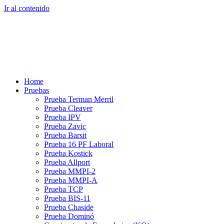
Ir al contenido
Home
Pruebas
Prueba Terman Merril
Prueba Cleaver
Prueba IPV
Prueba Zavic
Prueba Barsit
Prueba 16 PF Laboral
Prueba Kostick
Prueba Allport
Prueba MMPI-2
Prueba MMPI-A
Prueba TCP
Prueba BIS-11
Prueba Chaside
Prueba Dominó